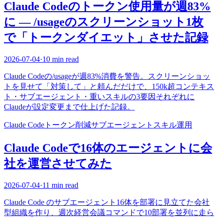
Claude Codeのトークン使用量が週83%
に — /usageのスクリーンショット1枚
で「トークンダイエット」させた記録
2026-07-04
·
10 min read
Claude Codeの/usageが週83%消費を警告。スクリーンショッ
トを見せて「対策して」と頼んだだけで、150k超コンテキス
ト・サブエージェント・重いスキルの3要因それぞれに
Claudeが設定変更まで仕上げた記録。
Claude Code
トークン削減
サブエージェント
スキル
運用
Claude Codeで16体のエージェントに会
社を運営させてみた
2026-07-04
·
11 min read
Claude Code のサブエージェント16体を部署に見立てた会社
型組織を作り、週次経営会議コマンドで10部署を並列に走ら