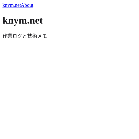
knym.net
About
knym.net
作業ログと技術メモ