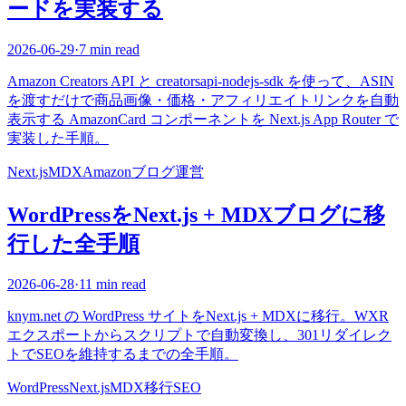
ードを実装する
2026-06-29
·
7 min read
Amazon Creators API と creatorsapi-nodejs-sdk を使って、ASIN
を渡すだけで商品画像・価格・アフィリエイトリンクを自動
表示する AmazonCard コンポーネントを Next.js App Router で
実装した手順。
Next.js
MDX
Amazon
ブログ運営
WordPressをNext.js + MDXブログに移
行した全手順
2026-06-28
·
11 min read
knym.net の WordPress サイトをNext.js + MDXに移行。WXR
エクスポートからスクリプトで自動変換し、301リダイレク
トでSEOを維持するまでの全手順。
WordPress
Next.js
MDX
移行
SEO