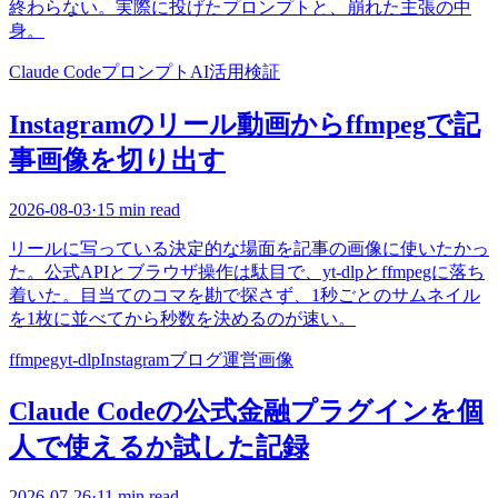
終わらない。実際に投げたプロンプトと、崩れた主張の中
身。
Claude Code
プロンプト
AI活用
検証
Instagramのリール動画からffmpegで記
事画像を切り出す
2026-08-03
·
15 min read
リールに写っている決定的な場面を記事の画像に使いたかっ
た。公式APIとブラウザ操作は駄目で、yt-dlpとffmpegに落ち
着いた。目当てのコマを勘で探さず、1秒ごとのサムネイル
を1枚に並べてから秒数を決めるのが速い。
ffmpeg
yt-dlp
Instagram
ブログ運営
画像
Claude Codeの公式金融プラグインを個
人で使えるか試した記録
2026-07-26
·
11 min read