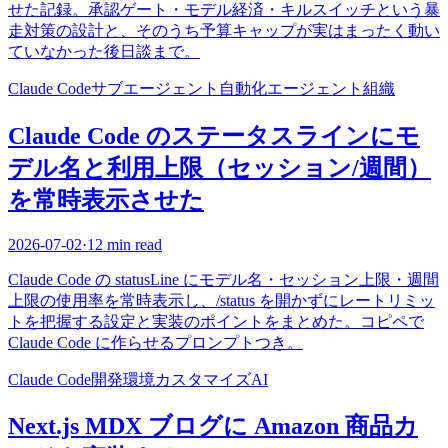
せた記録。承認ゲート・モデル経済・キルスイッチという暴
走対策の設計と、そのうち予算キャップが実はまったく動い
ていなかった後日談まで。
Claude Code
サブエージェント
自動化
エージェント組織
Claude Code のステータスラインにモ
デル名と利用上限（セッション/週間）
を常時表示させた
2026-07-02
·
12 min read
Claude Code の statusLine にモデル名・セッション上限・週間
上限の使用率を常時表示し、/status を開かずにレートリミッ
トを把握する設定と実装のポイントをまとめた。コピペで
Claude Code に作らせるプロンプトつき。
Claude Code
開発環境
カスタマイズ
AI
Next.js MDX ブログに Amazon 商品カ