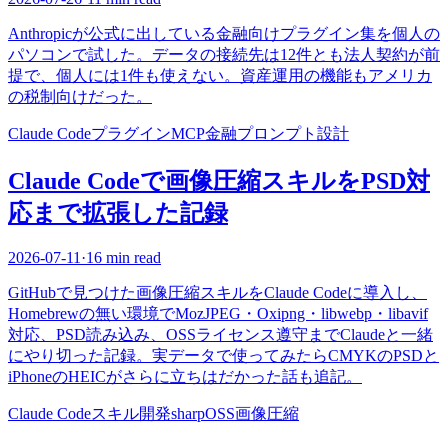
Anthropicが公式に出している金融向けプラグイン集を個人の
パソコンで試した。データの接続先は12件とも法人契約が前
提で、個人には1件も使えない。資産運用の機能もアメリカ
の税制向けだった。
Claude Code
プラグイン
MCP
金融
プロンプト設計
Claude Codeで画像圧縮スキルをPSD対
応まで拡張した記録
2026-07-11
·
16 min read
GitHubで見つけた画像圧縮スキルをClaude Codeに導入し、
Homebrewの無い環境でMozJPEG・Oxipng・libwebp・libavif
対応、PSD読み込み、OSSライセンス遵守までClaudeと一緒
にやり切った記録。実データで使ってみたらCMYKのPSDと
iPhoneのHEICがさらに立ちはだかった話も追記。
Claude Code
スキル開発
sharp
OSS
画像圧縮