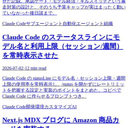
せた記録。承認ゲート・モデル経済・キルスイッチという暴
走対策の設計と、そのうち予算キャップが実はまったく動い
ていなかった後日談まで。
Claude Code
サブエージェント
自動化
エージェント組織
Claude Code のステータスラインにモ
デル名と利用上限（セッション/週間）
を常時表示させた
2026-07-02
·
12 min read
Claude Code の statusLine にモデル名・セッション上限・週間
上限の使用率を常時表示し、/status を開かずにレートリミッ
トを把握する設定と実装のポイントをまとめた。コピペで
Claude Code に作らせるプロンプトつき。
Claude Code
開発環境
カスタマイズ
AI
Next.js MDX ブログに Amazon 商品カ