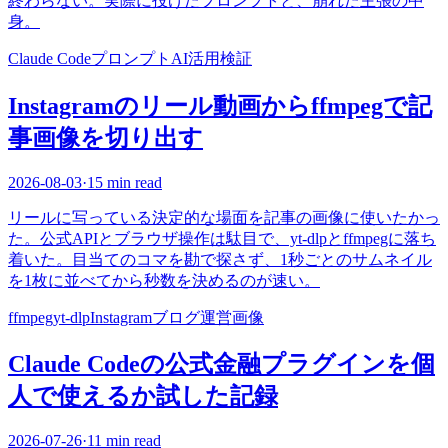
終わらない。実際に投げたプロンプトと、崩れた主張の中
身。
Claude Code
プロンプト
AI活用
検証
Instagramのリール動画からffmpegで記
事画像を切り出す
2026-08-03
·
15 min read
リールに写っている決定的な場面を記事の画像に使いたかっ
た。公式APIとブラウザ操作は駄目で、yt-dlpとffmpegに落ち
着いた。目当てのコマを勘で探さず、1秒ごとのサムネイル
を1枚に並べてから秒数を決めるのが速い。
ffmpeg
yt-dlp
Instagram
ブログ運営
画像
Claude Codeの公式金融プラグインを個
人で使えるか試した記録
2026-07-26
·
11 min read