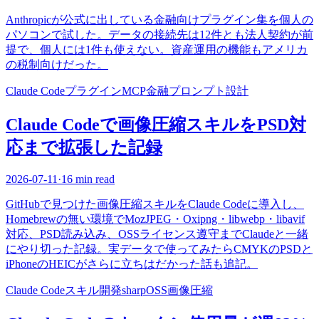
Anthropicが公式に出している金融向けプラグイン集を個人の
パソコンで試した。データの接続先は12件とも法人契約が前
提で、個人には1件も使えない。資産運用の機能もアメリカ
の税制向けだった。
Claude Code
プラグイン
MCP
金融
プロンプト設計
Claude Codeで画像圧縮スキルをPSD対
応まで拡張した記録
2026-07-11
·
16 min read
GitHubで見つけた画像圧縮スキルをClaude Codeに導入し、
Homebrewの無い環境でMozJPEG・Oxipng・libwebp・libavif
対応、PSD読み込み、OSSライセンス遵守までClaudeと一緒
にやり切った記録。実データで使ってみたらCMYKのPSDと
iPhoneのHEICがさらに立ちはだかった話も追記。
Claude Code
スキル開発
sharp
OSS
画像圧縮