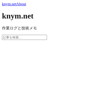
knym.net
About
knym.net
作業ログと技術メモ