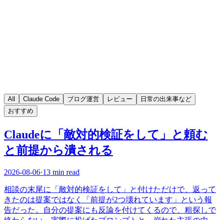
All
Claude Code
ブログ運営
レビュー
日常の出来事など
おすすめ
Claudeに「敵対的検証をして」と頼む
と前提から潰される
2026-08-06
·
13 min read
相談の末尾に「敵対的検証をして」と付けただけで、返って
きたのは提案ではなく「前提が2つ壊れています」という報
告だった。自分の提案にも反論を付けてくるので、粗探しで