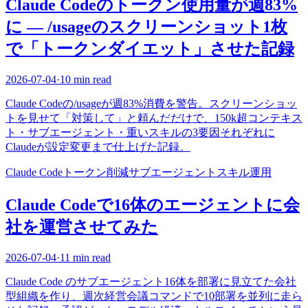
Claude Codeのトークン使用量が週83%
に — /usageのスクリーンショット1枚
で「トークンダイエット」させた記録
2026-07-04
·
10 min read
Claude Codeの/usageが週83%消費を警告。スクリーンショッ
トを見せて「対策して」と頼んだだけで、150k超コンテキス
ト・サブエージェント・重いスキルの3要因それぞれに
Claudeが設定変更まで仕上げた記録。
Claude Code
トークン削減
サブエージェント
スキル
運用
Claude Codeで16体のエージェントに会
社を運営させてみた
2026-07-04
·
11 min read
Claude Code のサブエージェント16体を部署に見立てた会社
型組織を作り、週次経営会議コマンドで10部署を並列に走ら