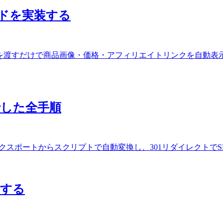
品カードを実装する
dk を使って、ASIN を渡すだけで商品画像・価格・アフィリエイトリンクを自動表示する
に移行した全手順
DXに移行。WXRエクスポートからスクリプトで自動変換し、301リダイレ
成する