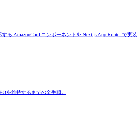
 AmazonCard コンポーネントを Next.js App Router で実装
クトでSEOを維持するまでの全手順。