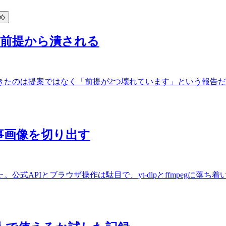
め
と前提から潰される
きたのは提案ではなく「前提が2つ壊れています」という報告
で記事画像を切り出す
式APIとブラウザ操作は駄目で、yt-dlpとffmpegに落