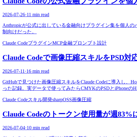
Claude Codeの公式金融プラグイン
2026-07-26
·
11 min read
Anthropicが公式に出している金融向けプラグイン集を
制向けだった。
Claude Code
プラグイン
MCP
金融
プロンプト設計
Claude Codeで画像圧縮スキルをPS
2026-07-11
·
16 min read
GitHubで見つけた画像圧縮スキルをClaude Codeに導入し、Hom
った記録。実データで使ってみたらCMYKのPSDとiPhone
Claude Code
スキル開発
sharp
OSS
画像圧縮
Claude Codeのトークン使用量が週8
2026-07-04
·
10 min read