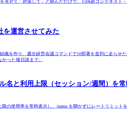
ーンショットを見せて「対策して」と頼んだだけで、150k超コンテキス
に会社を運営させてみた
てた会社型組織を作り、週次経営会議コマンドで10部署を並列に走
なかった後日談まで。
ンにモデル名と利用上限（セッション/週間）を
ン上限・週間上限の使用率を常時表示し、/status を開かずにレートリ