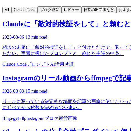
All
Claude Code
ブログ運営
レビュー
日常の出来事など
おすす
Claudeに「敵対的検証をして」と頼む
2026-08-06
·
13 min read
相談の末尾に「敵対的検証をして」と付けただけで、返って
らない。実際に投げたプロンプトと、崩れた主張の中身。
Claude Code
プロンプト
AI活用
検証
Instagramのリール動画からffmpeg
2026-08-03
·
15 min read
リールに写っている決定的な場面を記事の画像に使いたかった。公
に並べてから秒数を決めるのが速い。
ffmpeg
yt-dlp
Instagram
ブログ運営
画像