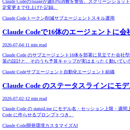
Claude Codeの/usageが週83%消費を警告。スクリ
定変更まで仕上げた記録。
Claude Code
トークン削減
サブエージェント
スキル
運用
Claude Codeで16体のエージェント
2026-07-04
·
11 min read
Claude Code のサブエージェント16体を部署に見立
策の設計と、そのうち予算キャップが実はまったく動いてい
Claude Code
サブエージェント
自動化
エージェント組織
Claude Code のステータスライ
2026-07-02
·
12 min read
Claude Code の statusLine にモデル名・セッショ
Code に作らせるプロンプトつき。
Claude Code
開発環境
カスタマイズ
AI