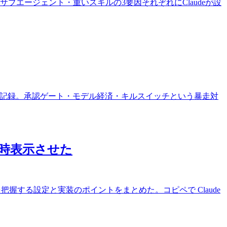
ト・サブエージェント・重いスキルの3要因それぞれにClaudeが設
らせた記録。承認ゲート・モデル経済・キルスイッチという暴走対
常時表示させた
ミットを把握する設定と実装のポイントをまとめた。コピペで Claude