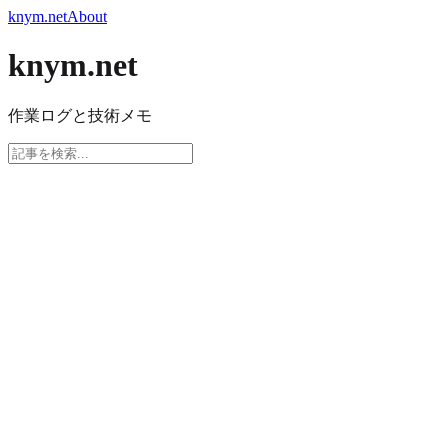
knym.net
About
knym.net
作業ログと技術メモ