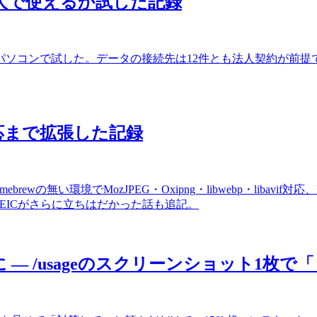
を個人で使えるか試した記録
個人のパソコンで試した。データの接続先は12件とも法人契約が
D対応まで拡張した記録
ebrewの無い環境でMozJPEG・Oxipng・libwebp・liba
のHEICがさらに立ちはだかった話も追記。
3%に — /usageのスクリーンショット