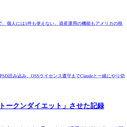
前提で、個人には1件も使えない。資産運用の機能もアメリカの税
vif対応、PSD読み込み、OSSライセンス遵守までClaudeと一緒にやり切
1枚で「トークンダイエット」させた記録