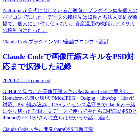
Anthropicが公式に出している金融向けプラグイン集を個人の
パソコンで試した。データの接続先は12件とも法人契約が前
提で、個人には1件も使えない。資産運用の機能もアメリカ
の税制向けだった。
Claude Code
プラグイン
MCP
金融
プロンプト設計
Claude Codeで画像圧縮スキルをPSD対
応まで拡張した記録
2026-07-11
·
16 min read
GitHubで見つけた画像圧縮スキルをClaude Codeに導入し、
Homebrewの無い環境でMozJPEG・Oxipng・libwebp・libavif
対応、PSD読み込み、OSSライセンス遵守までClaudeと一緒
にやり切った記録。実データで使ってみたらCMYKのPSDと
iPhoneのHEICがさらに立ちはだかった話も追記。
Claude Code
スキル開発
sharp
OSS
画像圧縮