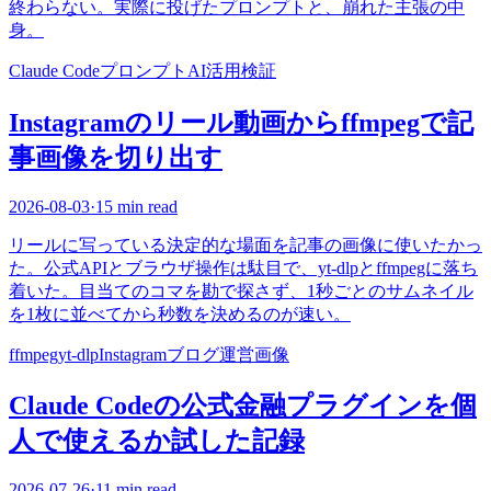
終わらない。実際に投げたプロンプトと、崩れた主張の中
身。
Claude Code
プロンプト
AI活用
検証
Instagramのリール動画からffmpegで記
事画像を切り出す
2026-08-03
·
15 min read
リールに写っている決定的な場面を記事の画像に使いたかっ
た。公式APIとブラウザ操作は駄目で、yt-dlpとffmpegに落ち
着いた。目当てのコマを勘で探さず、1秒ごとのサムネイル
を1枚に並べてから秒数を決めるのが速い。
ffmpeg
yt-dlp
Instagram
ブログ運営
画像
Claude Codeの公式金融プラグインを個
人で使えるか試した記録
2026-07-26
·
11 min read