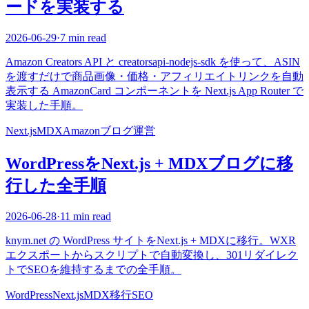
ードを実装する
2026-06-29
·
7 min read
Amazon Creators API と creatorsapi-nodejs-sdk を使って、ASIN
を渡すだけで商品画像・価格・アフィリエイトリンクを自動
表示する AmazonCard コンポーネントを Next.js App Router で
実装した手順。
Next.js
MDX
Amazon
ブログ運営
WordPressをNext.js + MDXブログに移
行した全手順
2026-06-28
·
11 min read
knym.net の WordPress サイトをNext.js + MDXに移行。WXR
エクスポートからスクリプトで自動変換し、301リダイレク
トでSEOを維持するまでの全手順。
WordPress
Next.js
MDX
移行
SEO