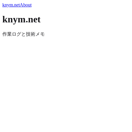
knym.net
About
knym.net
作業ログと技術メモ