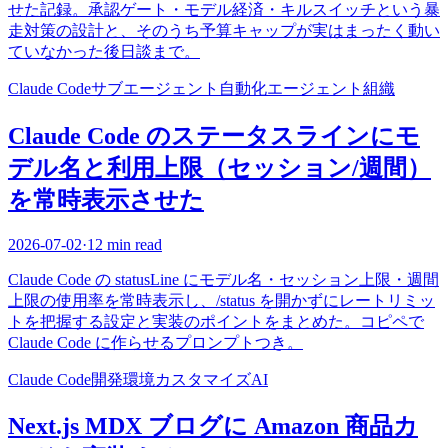
せた記録。承認ゲート・モデル経済・キルスイッチという暴
走対策の設計と、そのうち予算キャップが実はまったく動い
ていなかった後日談まで。
Claude Code
サブエージェント
自動化
エージェント組織
Claude Code のステータスラインにモ
デル名と利用上限（セッション/週間）
を常時表示させた
2026-07-02
·
12 min read
Claude Code の statusLine にモデル名・セッション上限・週間
上限の使用率を常時表示し、/status を開かずにレートリミッ
トを把握する設定と実装のポイントをまとめた。コピペで
Claude Code に作らせるプロンプトつき。
Claude Code
開発環境
カスタマイズ
AI
Next.js MDX ブログに Amazon 商品カ