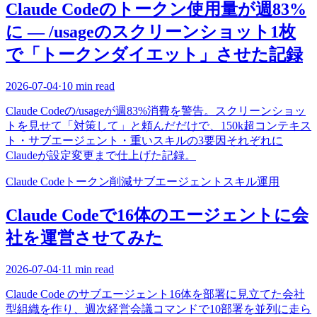
Claude Codeのトークン使用量が週83%
に — /usageのスクリーンショット1枚
で「トークンダイエット」させた記録
2026-07-04
·
10 min read
Claude Codeの/usageが週83%消費を警告。スクリーンショッ
トを見せて「対策して」と頼んだだけで、150k超コンテキス
ト・サブエージェント・重いスキルの3要因それぞれに
Claudeが設定変更まで仕上げた記録。
Claude Code
トークン削減
サブエージェント
スキル
運用
Claude Codeで16体のエージェントに会
社を運営させてみた
2026-07-04
·
11 min read
Claude Code のサブエージェント16体を部署に見立てた会社
型組織を作り、週次経営会議コマンドで10部署を並列に走ら