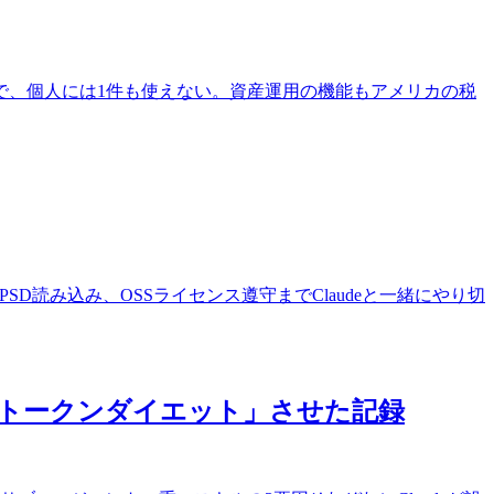
前提で、個人には1件も使えない。資産運用の機能もアメリカの税
vif対応、PSD読み込み、OSSライセンス遵守までClaudeと一緒にやり切
1枚で「トークンダイエット」させた記録