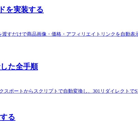
品カードを実装する
dk を使って、ASIN を渡すだけで商品画像・価格・アフィリエイトリンクを自動表示する
に移行した全手順
DXに移行。WXRエクスポートからスクリプトで自動変換し、301リダイレ
成する