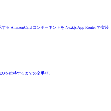
 AmazonCard コンポーネントを Next.js App Router で実装
クトでSEOを維持するまでの全手順。