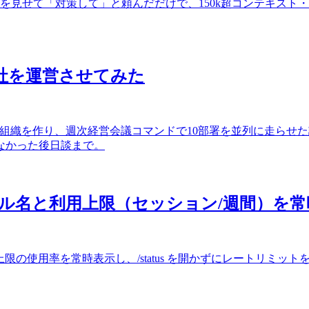
ーンショットを見せて「対策して」と頼んだだけで、150k超コンテキス
に会社を運営させてみた
てた会社型組織を作り、週次経営会議コマンドで10部署を並列に走
なかった後日談まで。
ンにモデル名と利用上限（セッション/週間）を
ン上限・週間上限の使用率を常時表示し、/status を開かずにレートリ