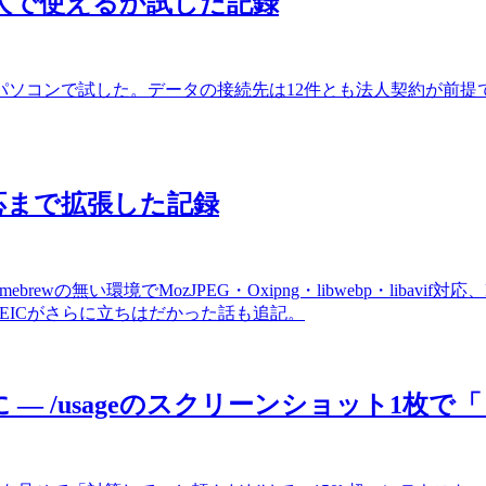
を個人で使えるか試した記録
個人のパソコンで試した。データの接続先は12件とも法人契約が
D対応まで拡張した記録
ebrewの無い環境でMozJPEG・Oxipng・libwebp・liba
のHEICがさらに立ちはだかった話も追記。
3%に — /usageのスクリーンショット