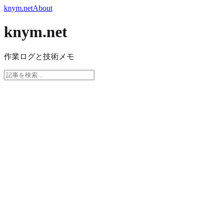
knym.net
About
knym.net
作業ログと技術メモ