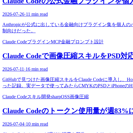
Claude Codeの公式金融プラグイン
2026-07-26
·
11 min read
Anthropicが公式に出している金融向けプラグイン集を
制向けだった。
Claude Code
プラグイン
MCP
金融
プロンプト設計
Claude Codeで画像圧縮スキルをPS
2026-07-11
·
16 min read
GitHubで見つけた画像圧縮スキルをClaude Codeに導入し、Hom
った記録。実データで使ってみたらCMYKのPSDとiPhone
Claude Code
スキル開発
sharp
OSS
画像圧縮
Claude Codeのトークン使用量が週8
2026-07-04
·
10 min read