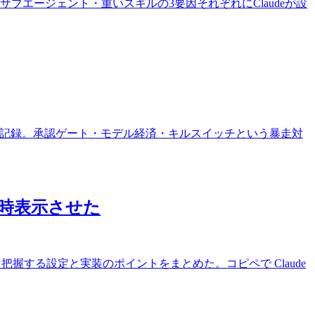
ト・サブエージェント・重いスキルの3要因それぞれにClaudeが設
らせた記録。承認ゲート・モデル経済・キルスイッチという暴走対
常時表示させた
ミットを把握する設定と実装のポイントをまとめた。コピペで Claude