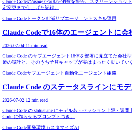
Claude Codeの/usageが週83%消費を警告。スクリ
定変更まで仕上げた記録。
Claude Code
トークン削減
サブエージェント
スキル
運用
Claude Codeで16体のエージェント
2026-07-04
·
11 min read
Claude Code のサブエージェント16体を部署に見立
策の設計と、そのうち予算キャップが実はまったく動いてい
Claude Code
サブエージェント
自動化
エージェント組織
Claude Code のステータスライ
2026-07-02
·
12 min read
Claude Code の statusLine にモデル名・セッショ
Code に作らせるプロンプトつき。
Claude Code
開発環境
カスタマイズ
AI