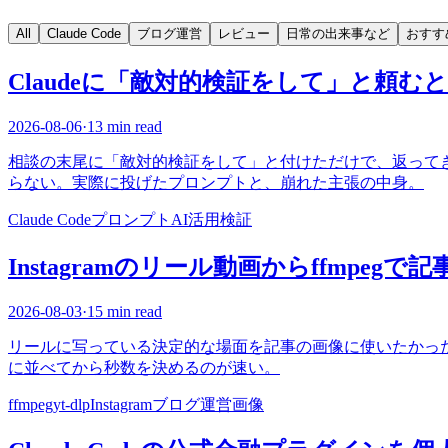
All
Claude Code
ブログ運営
レビュー
日常の出来事など
おすす
Claudeに「敵対的検証をして」と頼む
2026-08-06
·
13 min read
相談の末尾に「敵対的検証をして」と付けただけで、返って
らない。実際に投げたプロンプトと、崩れた主張の中身。
Claude Code
プロンプト
AI活用
検証
Instagramのリール動画からffmpeg
2026-08-03
·
15 min read
リールに写っている決定的な場面を記事の画像に使いたかった。公
に並べてから秒数を決めるのが速い。
ffmpeg
yt-dlp
Instagram
ブログ運営
画像