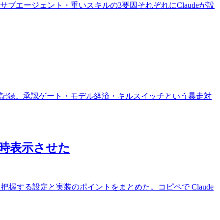
ト・サブエージェント・重いスキルの3要因それぞれにClaudeが設
らせた記録。承認ゲート・モデル経済・キルスイッチという暴走対
常時表示させた
ミットを把握する設定と実装のポイントをまとめた。コピペで Claude