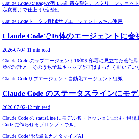
Claude Codeの/usageが週83%消費を警告。スクリ
定変更まで仕上げた記録。
Claude Code
トークン削減
サブエージェント
スキル
運用
Claude Codeで16体のエージェント
2026-07-04
·
11 min read
Claude Code のサブエージェント16体を部署に見立
策の設計と、そのうち予算キャップが実はまったく動いてい
Claude Code
サブエージェント
自動化
エージェント組織
Claude Code のステータスライ
2026-07-02
·
12 min read
Claude Code の statusLine にモデル名・セッショ
Code に作らせるプロンプトつき。
Claude Code
開発環境
カスタマイズ
AI