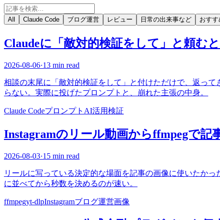
All
Claude Code
ブログ運営
レビュー
日常の出来事など
おすす
Claudeに「敵対的検証をして」と頼む
2026-08-06
·
13 min read
相談の末尾に「敵対的検証をして」と付けただけで、返って
らない。実際に投げたプロンプトと、崩れた主張の中身。
Claude Code
プロンプト
AI活用
検証
Instagramのリール動画からffmpeg
2026-08-03
·
15 min read
リールに写っている決定的な場面を記事の画像に使いたかった。公
に並べてから秒数を決めるのが速い。
ffmpeg
yt-dlp
Instagram
ブログ運営
画像