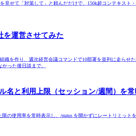
ーンショットを見せて「対策して」と頼んだだけで、150k超コンテキス
に会社を運営させてみた
てた会社型組織を作り、週次経営会議コマンドで10部署を並列に走
なかった後日談まで。
ンにモデル名と利用上限（セッション/週間）を
ン上限・週間上限の使用率を常時表示し、/status を開かずにレートリ