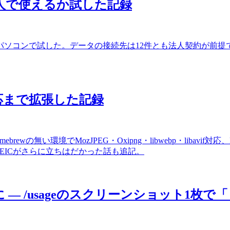
を個人で使えるか試した記録
個人のパソコンで試した。データの接続先は12件とも法人契約が
D対応まで拡張した記録
ebrewの無い環境でMozJPEG・Oxipng・libwebp・liba
のHEICがさらに立ちはだかった話も追記。
3%に — /usageのスクリーンショット