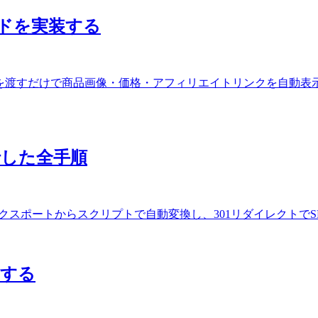
品カードを実装する
dk を使って、ASIN を渡すだけで商品画像・価格・アフィリエイトリンクを自動表示する
に移行した全手順
DXに移行。WXRエクスポートからスクリプトで自動変換し、301リダイレ
成する