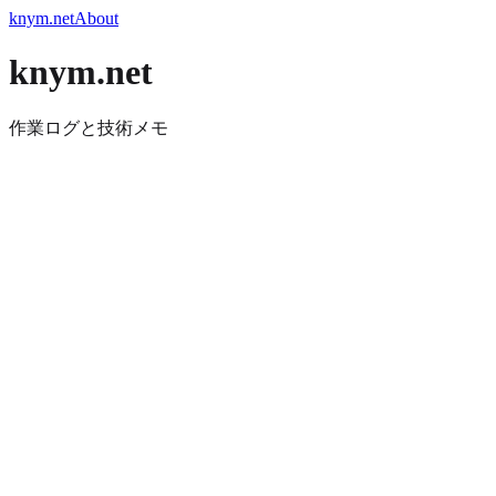
knym.net
About
knym.net
作業ログと技術メモ