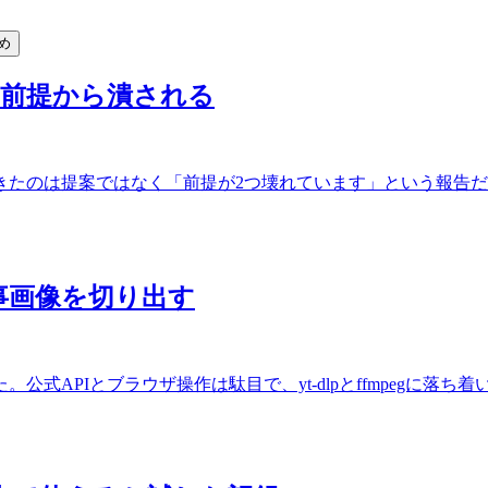
め
と前提から潰される
きたのは提案ではなく「前提が2つ壊れています」という報告
で記事画像を切り出す
式APIとブラウザ操作は駄目で、yt-dlpとffmpegに落