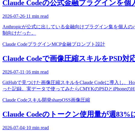
Claude Codeの公式金融プラグイン
2026-07-26
·
11 min read
Anthropicが公式に出している金融向けプラグイン集を
制向けだった。
Claude Code
プラグイン
MCP
金融
プロンプト設計
Claude Codeで画像圧縮スキルをPS
2026-07-11
·
16 min read
GitHubで見つけた画像圧縮スキルをClaude Codeに導入し、Hom
った記録。実データで使ってみたらCMYKのPSDとiPhone
Claude Code
スキル開発
sharp
OSS
画像圧縮
Claude Codeのトークン使用量が週8
2026-07-04
·
10 min read