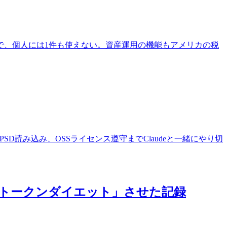
前提で、個人には1件も使えない。資産運用の機能もアメリカの税
vif対応、PSD読み込み、OSSライセンス遵守までClaudeと一緒にやり切
1枚で「トークンダイエット」させた記録