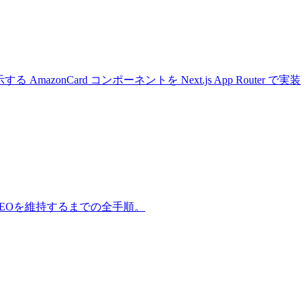
 AmazonCard コンポーネントを Next.js App Router で実装
クトでSEOを維持するまでの全手順。