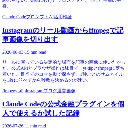
終わらない。実際に投げたプロンプトと、崩れた主張の中
身。
Claude Code
プロンプト
AI活用
検証
Instagramのリール動画からffmpegで記
事画像を切り出す
2026-08-03
·
15 min read
リールに写っている決定的な場面を記事の画像に使いたかっ
た。公式APIとブラウザ操作は駄目で、yt-dlpとffmpegに落ち
着いた。目当てのコマを勘で探さず、1秒ごとのサムネイル
を1枚に並べてから秒数を決めるのが速い。
ffmpeg
yt-dlp
Instagram
ブログ運営
画像
Claude Codeの公式金融プラグインを個
人で使えるか試した記録
2026-07-26
·
11 min read