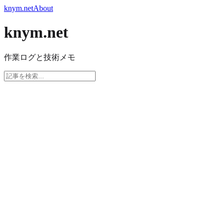
knym.net
About
knym.net
作業ログと技術メモ