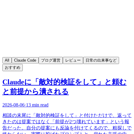
All
Claude Code
ブログ運営
レビュー
日常の出来事など
おすすめ
Claudeに「敵対的検証をして」と頼む
と前提から潰される
2026-08-06
·
13 min read
相談の末尾に「敵対的検証をして」と付けただけで、返って
きたのは提案ではなく「前提が2つ壊れています」という報
告だった。自分の提案にも反論を付けてくるので、粗探しで