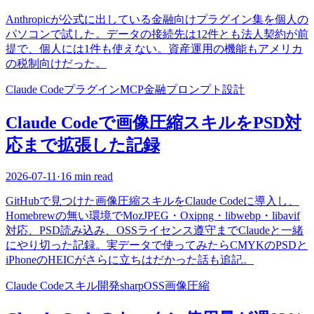
Anthropicが公式に出している金融向けプラグイン集を個人の
パソコンで試した。データの接続先は12件とも法人契約が前
提で、個人には1件も使えない。資産運用の機能もアメリカ
の税制向けだった。
Claude Code
プラグイン
MCP
金融
プロンプト設計
Claude Codeで画像圧縮スキルをPSD対
応まで拡張した記録
2026-07-11
·
16 min read
GitHubで見つけた画像圧縮スキルをClaude Codeに導入し、
Homebrewの無い環境でMozJPEG・Oxipng・libwebp・libavif
対応、PSD読み込み、OSSライセンス遵守までClaudeと一緒
にやり切った記録。実データで使ってみたらCMYKのPSDと
iPhoneのHEICがさらに立ちはだかった話も追記。
Claude Code
スキル開発
sharp
OSS
画像圧縮