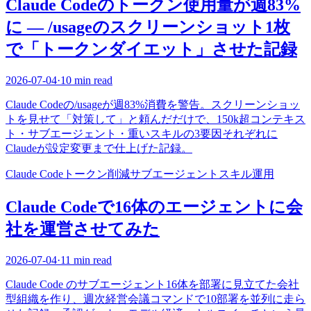
Claude Codeのトークン使用量が週83%
に — /usageのスクリーンショット1枚
で「トークンダイエット」させた記録
2026-07-04
·
10 min read
Claude Codeの/usageが週83%消費を警告。スクリーンショッ
トを見せて「対策して」と頼んだだけで、150k超コンテキス
ト・サブエージェント・重いスキルの3要因それぞれに
Claudeが設定変更まで仕上げた記録。
Claude Code
トークン削減
サブエージェント
スキル
運用
Claude Codeで16体のエージェントに会
社を運営させてみた
2026-07-04
·
11 min read
Claude Code のサブエージェント16体を部署に見立てた会社
型組織を作り、週次経営会議コマンドで10部署を並列に走ら