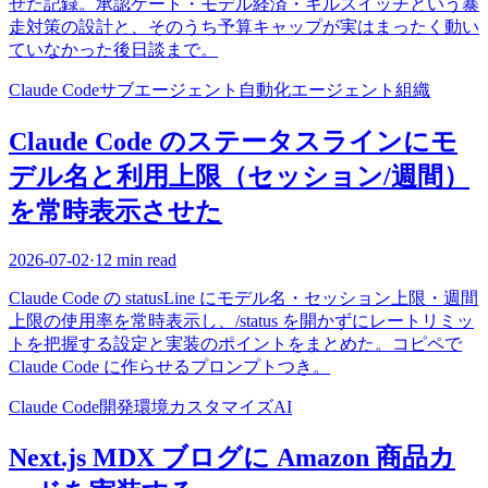
せた記録。承認ゲート・モデル経済・キルスイッチという暴
走対策の設計と、そのうち予算キャップが実はまったく動い
ていなかった後日談まで。
Claude Code
サブエージェント
自動化
エージェント組織
Claude Code のステータスラインにモ
デル名と利用上限（セッション/週間）
を常時表示させた
2026-07-02
·
12 min read
Claude Code の statusLine にモデル名・セッション上限・週間
上限の使用率を常時表示し、/status を開かずにレートリミッ
トを把握する設定と実装のポイントをまとめた。コピペで
Claude Code に作らせるプロンプトつき。
Claude Code
開発環境
カスタマイズ
AI
Next.js MDX ブログに Amazon 商品カ