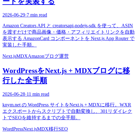
ードを実装する
2026-06-29
·
7 min read
Amazon Creators API と creatorsapi-nodejs-sdk を使って、ASIN
を渡すだけで商品画像・価格・アフィリエイトリンクを自動
表示する AmazonCard コンポーネントを Next.js App Router で
実装した手順。
Next.js
MDX
Amazon
ブログ運営
WordPressをNext.js + MDXブログに移
行した全手順
2026-06-28
·
11 min read
knym.net の WordPress サイトをNext.js + MDXに移行。WXR
エクスポートからスクリプトで自動変換し、301リダイレク
トでSEOを維持するまでの全手順。
WordPress
Next.js
MDX
移行
SEO