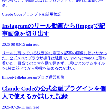
終わらない。実際に投げたプロンプトと、崩れた主張の中
身。
Claude Code
プロンプト
AI活用
検証
Instagramのリール動画からffmpegで記
事画像を切り出す
2026-08-03
·
15 min read
リールに写っている決定的な場面を記事の画像に使いたかっ
た。公式APIとブラウザ操作は駄目で、yt-dlpとffmpegに落ち
着いた。目当てのコマを勘で探さず、1秒ごとのサムネイル
を1枚に並べてから秒数を決めるのが速い。
ffmpeg
yt-dlp
Instagram
ブログ運営
画像
Claude Codeの公式金融プラグインを個
人で使えるか試した記録
2026-07-26
·
11 min read