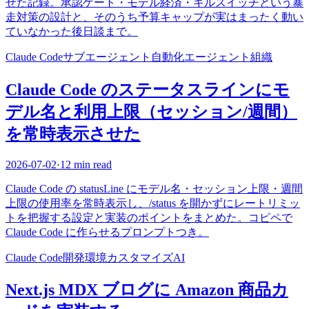
せた記録。承認ゲート・モデル経済・キルスイッチという暴
走対策の設計と、そのうち予算キャップが実はまったく動い
ていなかった後日談まで。
Claude Code
サブエージェント
自動化
エージェント組織
Claude Code のステータスラインにモ
デル名と利用上限（セッション/週間）
を常時表示させた
2026-07-02
·
12 min read
Claude Code の statusLine にモデル名・セッション上限・週間
上限の使用率を常時表示し、/status を開かずにレートリミッ
トを把握する設定と実装のポイントをまとめた。コピペで
Claude Code に作らせるプロンプトつき。
Claude Code
開発環境
カスタマイズ
AI
Next.js MDX ブログに Amazon 商品カ