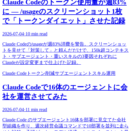
Claude Codeのトークン使用量が週83%
に — /usageのスクリーンショット1枚
で「トークンダイエット」させた記録
2026-07-04
·
10 min read
Claude Codeの/usageが週83%消費を警告。スクリーンショッ
トを見せて「対策して」と頼んだだけで、150k超コンテキス
ト・サブエージェント・重いスキルの3要因それぞれに
Claudeが設定変更まで仕上げた記録。
Claude Code
トークン削減
サブエージェント
スキル
運用
Claude Codeで16体のエージェントに会
社を運営させてみた
2026-07-04
·
11 min read
Claude Code のサブエージェント16体を部署に見立てた会社
型組織を作り、週次経営会議コマンドで10部署を並列に走ら