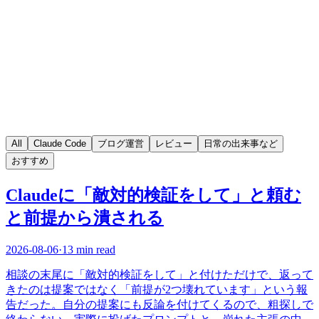
All
Claude Code
ブログ運営
レビュー
日常の出来事など
おすすめ
Claudeに「敵対的検証をして」と頼む
と前提から潰される
2026-08-06
·
13 min read
相談の末尾に「敵対的検証をして」と付けただけで、返って
きたのは提案ではなく「前提が2つ壊れています」という報
告だった。自分の提案にも反論を付けてくるので、粗探しで