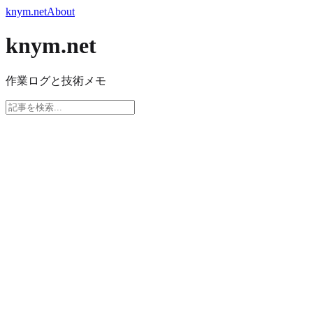
knym.net
About
knym.net
作業ログと技術メモ