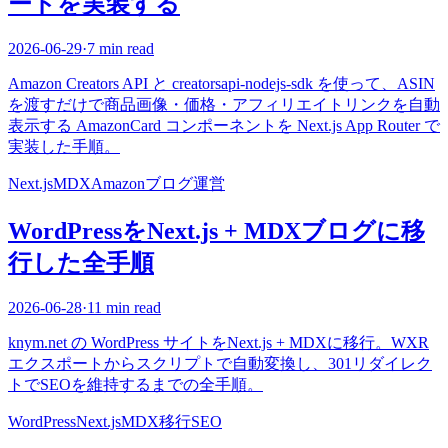
ードを実装する
2026-06-29
·
7 min read
Amazon Creators API と creatorsapi-nodejs-sdk を使って、ASIN
を渡すだけで商品画像・価格・アフィリエイトリンクを自動
表示する AmazonCard コンポーネントを Next.js App Router で
実装した手順。
Next.js
MDX
Amazon
ブログ運営
WordPressをNext.js + MDXブログに移
行した全手順
2026-06-28
·
11 min read
knym.net の WordPress サイトをNext.js + MDXに移行。WXR
エクスポートからスクリプトで自動変換し、301リダイレク
トでSEOを維持するまでの全手順。
WordPress
Next.js
MDX
移行
SEO