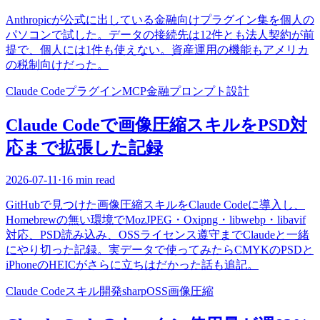
Anthropicが公式に出している金融向けプラグイン集を個人の
パソコンで試した。データの接続先は12件とも法人契約が前
提で、個人には1件も使えない。資産運用の機能もアメリカ
の税制向けだった。
Claude Code
プラグイン
MCP
金融
プロンプト設計
Claude Codeで画像圧縮スキルをPSD対
応まで拡張した記録
2026-07-11
·
16 min read
GitHubで見つけた画像圧縮スキルをClaude Codeに導入し、
Homebrewの無い環境でMozJPEG・Oxipng・libwebp・libavif
対応、PSD読み込み、OSSライセンス遵守までClaudeと一緒
にやり切った記録。実データで使ってみたらCMYKのPSDと
iPhoneのHEICがさらに立ちはだかった話も追記。
Claude Code
スキル開発
sharp
OSS
画像圧縮