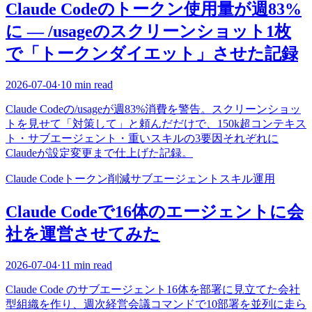
Claude Codeのトークン使用量が週83%
に — /usageのスクリーンショット1枚
で「トークンダイエット」させた記録
2026-07-04
·
10 min read
Claude Codeの/usageが週83%消費を警告。スクリーンショッ
トを見せて「対策して」と頼んだだけで、150k超コンテキス
ト・サブエージェント・重いスキルの3要因それぞれに
Claudeが設定変更まで仕上げた記録。
Claude Code
トークン削減
サブエージェント
スキル
運用
Claude Codeで16体のエージェントに会
社を運営させてみた
2026-07-04
·
11 min read
Claude Code のサブエージェント16体を部署に見立てた会社
型組織を作り、週次経営会議コマンドで10部署を並列に走ら