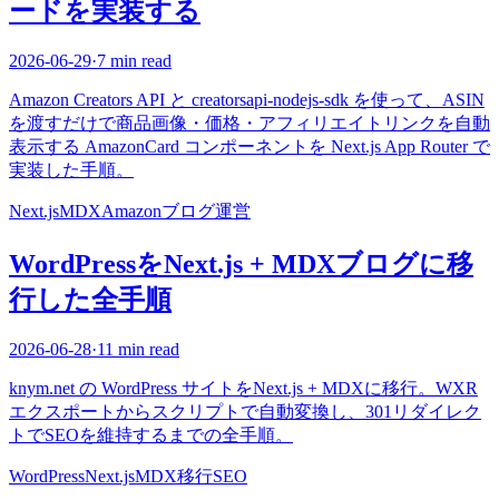
ードを実装する
2026-06-29
·
7 min read
Amazon Creators API と creatorsapi-nodejs-sdk を使って、ASIN
を渡すだけで商品画像・価格・アフィリエイトリンクを自動
表示する AmazonCard コンポーネントを Next.js App Router で
実装した手順。
Next.js
MDX
Amazon
ブログ運営
WordPressをNext.js + MDXブログに移
行した全手順
2026-06-28
·
11 min read
knym.net の WordPress サイトをNext.js + MDXに移行。WXR
エクスポートからスクリプトで自動変換し、301リダイレク
トでSEOを維持するまでの全手順。
WordPress
Next.js
MDX
移行
SEO