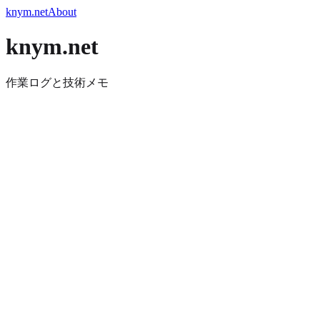
knym.net
About
knym.net
作業ログと技術メモ