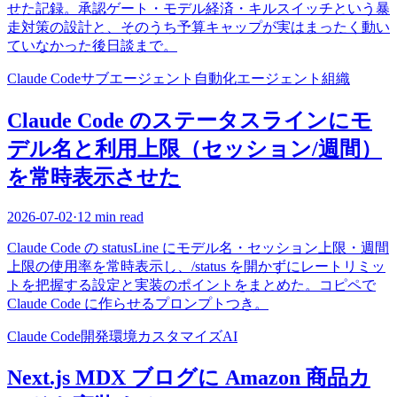
せた記録。承認ゲート・モデル経済・キルスイッチという暴
走対策の設計と、そのうち予算キャップが実はまったく動い
ていなかった後日談まで。
Claude Code
サブエージェント
自動化
エージェント組織
Claude Code のステータスラインにモ
デル名と利用上限（セッション/週間）
を常時表示させた
2026-07-02
·
12 min read
Claude Code の statusLine にモデル名・セッション上限・週間
上限の使用率を常時表示し、/status を開かずにレートリミッ
トを把握する設定と実装のポイントをまとめた。コピペで
Claude Code に作らせるプロンプトつき。
Claude Code
開発環境
カスタマイズ
AI
Next.js MDX ブログに Amazon 商品カ