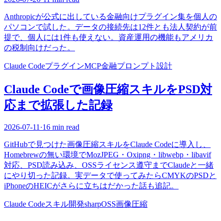
Anthropicが公式に出している金融向けプラグイン集を個人の
パソコンで試した。データの接続先は12件とも法人契約が前
提で、個人には1件も使えない。資産運用の機能もアメリカ
の税制向けだった。
Claude Code
プラグイン
MCP
金融
プロンプト設計
Claude Codeで画像圧縮スキルをPSD対
応まで拡張した記録
2026-07-11
·
16 min read
GitHubで見つけた画像圧縮スキルをClaude Codeに導入し、
Homebrewの無い環境でMozJPEG・Oxipng・libwebp・libavif
対応、PSD読み込み、OSSライセンス遵守までClaudeと一緒
にやり切った記録。実データで使ってみたらCMYKのPSDと
iPhoneのHEICがさらに立ちはだかった話も追記。
Claude Code
スキル開発
sharp
OSS
画像圧縮