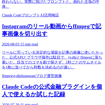
終わらない。実際に投げたプロンプトと、崩れた主張の中
身。
Claude Code
プロンプト
AI活用
検証
Instagramのリール動画からffmpegで記
事画像を切り出す
2026-08-03
·
15 min read
リールに写っている決定的な場面を記事の画像に使いたかっ
た。公式APIとブラウザ操作は駄目で、yt-dlpとffmpegに落ち
着いた。目当てのコマを勘で探さず、1秒ごとのサムネイル
を1枚に並べてから秒数を決めるのが速い。
ffmpeg
yt-dlp
Instagram
ブログ運営
画像
Claude Codeの公式金融プラグインを個
人で使えるか試した記録
2026-07-26
·
11 min read