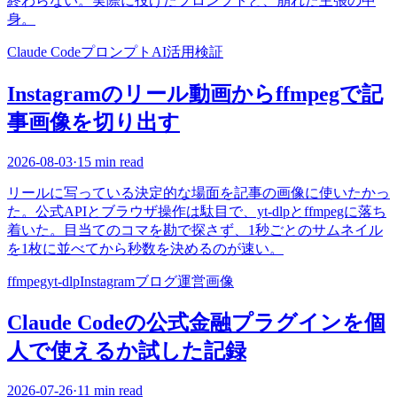
終わらない。実際に投げたプロンプトと、崩れた主張の中
身。
Claude Code
プロンプト
AI活用
検証
Instagramのリール動画からffmpegで記
事画像を切り出す
2026-08-03
·
15 min read
リールに写っている決定的な場面を記事の画像に使いたかっ
た。公式APIとブラウザ操作は駄目で、yt-dlpとffmpegに落ち
着いた。目当てのコマを勘で探さず、1秒ごとのサムネイル
を1枚に並べてから秒数を決めるのが速い。
ffmpeg
yt-dlp
Instagram
ブログ運営
画像
Claude Codeの公式金融プラグインを個
人で使えるか試した記録
2026-07-26
·
11 min read