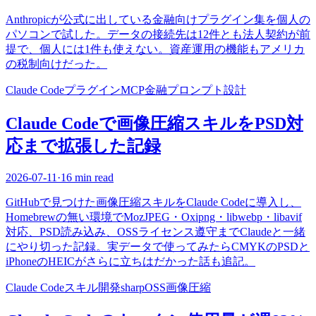
Anthropicが公式に出している金融向けプラグイン集を個人の
パソコンで試した。データの接続先は12件とも法人契約が前
提で、個人には1件も使えない。資産運用の機能もアメリカ
の税制向けだった。
Claude Code
プラグイン
MCP
金融
プロンプト設計
Claude Codeで画像圧縮スキルをPSD対
応まで拡張した記録
2026-07-11
·
16 min read
GitHubで見つけた画像圧縮スキルをClaude Codeに導入し、
Homebrewの無い環境でMozJPEG・Oxipng・libwebp・libavif
対応、PSD読み込み、OSSライセンス遵守までClaudeと一緒
にやり切った記録。実データで使ってみたらCMYKのPSDと
iPhoneのHEICがさらに立ちはだかった話も追記。
Claude Code
スキル開発
sharp
OSS
画像圧縮