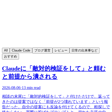
All
Claude Code
ブログ運営
レビュー
日常の出来事など
おすすめ
Claudeに「敵対的検証をして」と頼む
と前提から潰される
2026-08-06
·
13 min read
相談の末尾に「敵対的検証をして」と付けただけで、返って
きたのは提案ではなく「前提が2つ壊れています」という報
告だった。自分の提案にも反論を付けてくるので、粗探しで