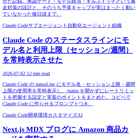
せた記録。承認ゲート・モデル経済・キルスイッチという暴
走対策の設計と、そのうち予算キャップが実はまったく動い
ていなかった後日談まで。
Claude Code
サブエージェント
自動化
エージェント組織
Claude Code のステータスラインにモ
デル名と利用上限（セッション/週間）
を常時表示させた
2026-07-02
·
12 min read
Claude Code の statusLine にモデル名・セッション上限・週間
上限の使用率を常時表示し、/status を開かずにレートリミッ
トを把握する設定と実装のポイントをまとめた。コピペで
Claude Code に作らせるプロンプトつき。
Claude Code
開発環境
カスタマイズ
AI
Next.js MDX ブログに Amazon 商品カ