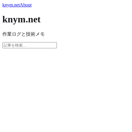
knym.net
About
knym.net
作業ログと技術メモ