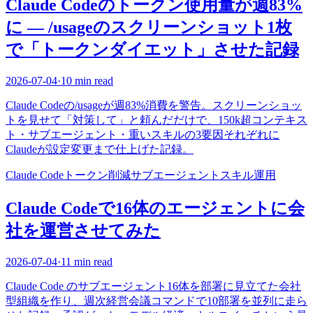
Claude Codeのトークン使用量が週83%
に — /usageのスクリーンショット1枚
で「トークンダイエット」させた記録
2026-07-04
·
10 min read
Claude Codeの/usageが週83%消費を警告。スクリーンショッ
トを見せて「対策して」と頼んだだけで、150k超コンテキス
ト・サブエージェント・重いスキルの3要因それぞれに
Claudeが設定変更まで仕上げた記録。
Claude Code
トークン削減
サブエージェント
スキル
運用
Claude Codeで16体のエージェントに会
社を運営させてみた
2026-07-04
·
11 min read
Claude Code のサブエージェント16体を部署に見立てた会社
型組織を作り、週次経営会議コマンドで10部署を並列に走ら