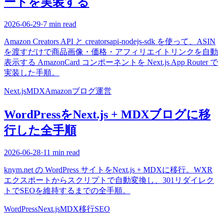
ードを実装する
2026-06-29
·
7 min read
Amazon Creators API と creatorsapi-nodejs-sdk を使って、ASIN
を渡すだけで商品画像・価格・アフィリエイトリンクを自動
表示する AmazonCard コンポーネントを Next.js App Router で
実装した手順。
Next.js
MDX
Amazon
ブログ運営
WordPressをNext.js + MDXブログに移
行した全手順
2026-06-28
·
11 min read
knym.net の WordPress サイトをNext.js + MDXに移行。WXR
エクスポートからスクリプトで自動変換し、301リダイレク
トでSEOを維持するまでの全手順。
WordPress
Next.js
MDX
移行
SEO