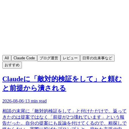
All
Claude Code
ブログ運営
レビュー
日常の出来事など
おすすめ
Claudeに「敵対的検証をして」と頼む
と前提から潰される
2026-08-06
·
13 min read
相談の末尾に「敵対的検証をして」と付けただけで、返って
きたのは提案ではなく「前提が2つ壊れています」という報
告だった。自分の提案にも反論を付けてくるので、粗探しで