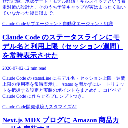
せた記録。承認ゲート・モデル経済・キルスイッチという暴
走対策の設計と、そのうち予算キャップが実はまったく動い
ていなかった後日談まで。
Claude Code
サブエージェント
自動化
エージェント組織
Claude Code のステータスラインにモ
デル名と利用上限（セッション/週間）
を常時表示させた
2026-07-02
·
12 min read
Claude Code の statusLine にモデル名・セッション上限・週間
上限の使用率を常時表示し、/status を開かずにレートリミッ
トを把握する設定と実装のポイントをまとめた。コピペで
Claude Code に作らせるプロンプトつき。
Claude Code
開発環境
カスタマイズ
AI
Next.js MDX ブログに Amazon 商品カ