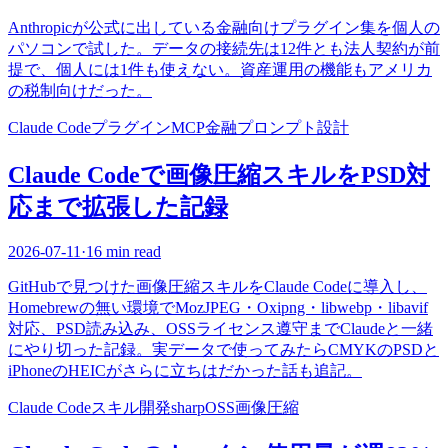
Anthropicが公式に出している金融向けプラグイン集を個人の
パソコンで試した。データの接続先は12件とも法人契約が前
提で、個人には1件も使えない。資産運用の機能もアメリカ
の税制向けだった。
Claude Code
プラグイン
MCP
金融
プロンプト設計
Claude Codeで画像圧縮スキルをPSD対
応まで拡張した記録
2026-07-11
·
16 min read
GitHubで見つけた画像圧縮スキルをClaude Codeに導入し、
Homebrewの無い環境でMozJPEG・Oxipng・libwebp・libavif
対応、PSD読み込み、OSSライセンス遵守までClaudeと一緒
にやり切った記録。実データで使ってみたらCMYKのPSDと
iPhoneのHEICがさらに立ちはだかった話も追記。
Claude Code
スキル開発
sharp
OSS
画像圧縮