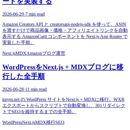
ードを実装する
2026-06-29
·
7 min read
Amazon Creators API と creatorsapi-nodejs-sdk を使って、ASIN
を渡すだけで商品画像・価格・アフィリエイトリンクを自動
表示する AmazonCard コンポーネントを Next.js App Router で
実装した手順。
Next.js
MDX
Amazon
ブログ運営
WordPressをNext.js + MDXブログに移
行した全手順
2026-06-28
·
11 min read
knym.net の WordPress サイトをNext.js + MDXに移行。WXR
エクスポートからスクリプトで自動変換し、301リダイレク
トでSEOを維持するまでの全手順。
WordPress
Next.js
MDX
移行
SEO