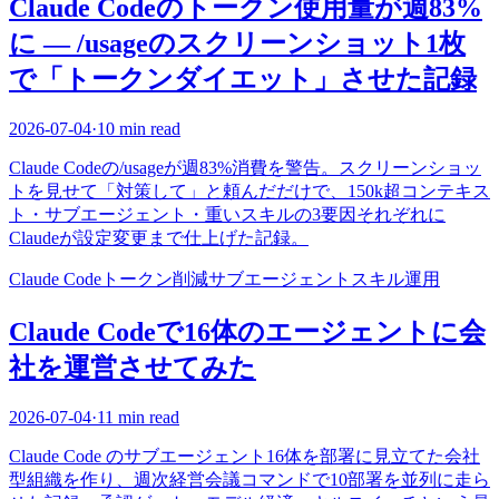
Claude Codeのトークン使用量が週83%
に — /usageのスクリーンショット1枚
で「トークンダイエット」させた記録
2026-07-04
·
10 min read
Claude Codeの/usageが週83%消費を警告。スクリーンショッ
トを見せて「対策して」と頼んだだけで、150k超コンテキス
ト・サブエージェント・重いスキルの3要因それぞれに
Claudeが設定変更まで仕上げた記録。
Claude Code
トークン削減
サブエージェント
スキル
運用
Claude Codeで16体のエージェントに会
社を運営させてみた
2026-07-04
·
11 min read
Claude Code のサブエージェント16体を部署に見立てた会社
型組織を作り、週次経営会議コマンドで10部署を並列に走ら