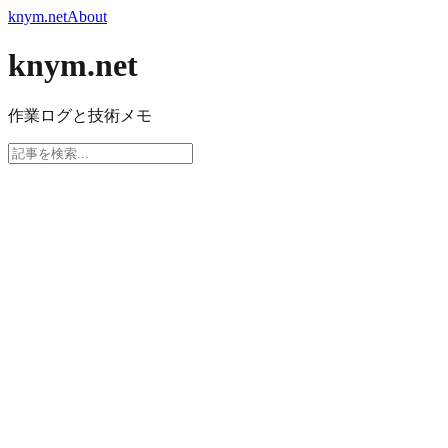
knym.net
About
knym.net
作業ログと技術メモ