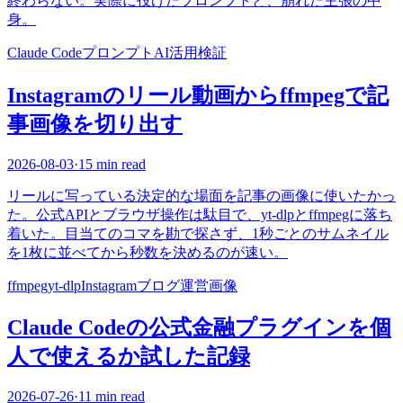
終わらない。実際に投げたプロンプトと、崩れた主張の中
身。
Claude Code
プロンプト
AI活用
検証
Instagramのリール動画からffmpegで記
事画像を切り出す
2026-08-03
·
15 min read
リールに写っている決定的な場面を記事の画像に使いたかっ
た。公式APIとブラウザ操作は駄目で、yt-dlpとffmpegに落ち
着いた。目当てのコマを勘で探さず、1秒ごとのサムネイル
を1枚に並べてから秒数を決めるのが速い。
ffmpeg
yt-dlp
Instagram
ブログ運営
画像
Claude Codeの公式金融プラグインを個
人で使えるか試した記録
2026-07-26
·
11 min read