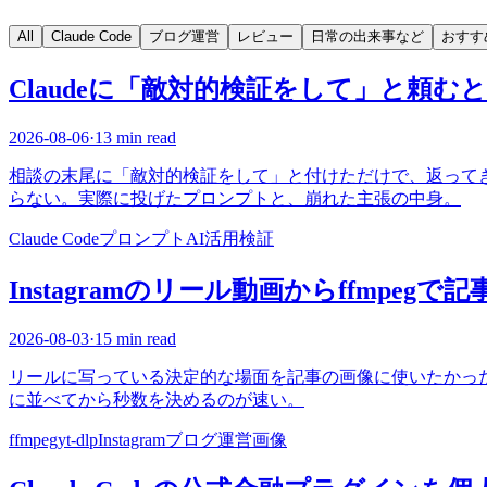
All
Claude Code
ブログ運営
レビュー
日常の出来事など
おすす
Claudeに「敵対的検証をして」と頼む
2026-08-06
·
13 min read
相談の末尾に「敵対的検証をして」と付けただけで、返って
らない。実際に投げたプロンプトと、崩れた主張の中身。
Claude Code
プロンプト
AI活用
検証
Instagramのリール動画からffmpeg
2026-08-03
·
15 min read
リールに写っている決定的な場面を記事の画像に使いたかった。公
に並べてから秒数を決めるのが速い。
ffmpeg
yt-dlp
Instagram
ブログ運営
画像