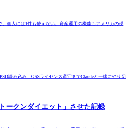
前提で、個人には1件も使えない。資産運用の機能もアメリカの税
vif対応、PSD読み込み、OSSライセンス遵守までClaudeと一緒にやり切
1枚で「トークンダイエット」させた記録