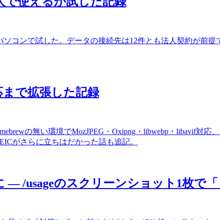
を個人で使えるか試した記録
個人のパソコンで試した。データの接続先は12件とも法人契約が
D対応まで拡張した記録
ebrewの無い環境でMozJPEG・Oxipng・libwebp・liba
のHEICがさらに立ちはだかった話も追記。
3%に — /usageのスクリーンショット