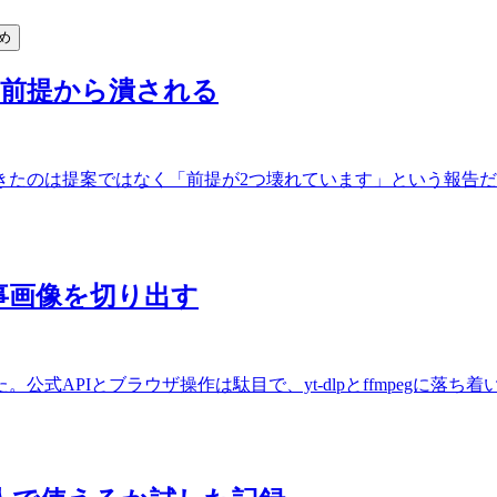
め
と前提から潰される
きたのは提案ではなく「前提が2つ壊れています」という報告
で記事画像を切り出す
式APIとブラウザ操作は駄目で、yt-dlpとffmpegに落