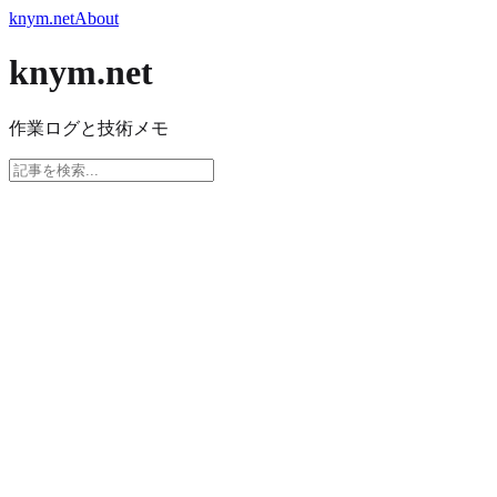
knym.net
About
knym.net
作業ログと技術メモ