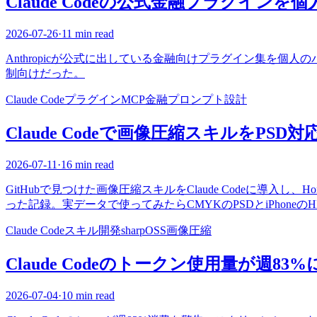
Claude Codeの公式金融プラグイン
2026-07-26
·
11 min read
Anthropicが公式に出している金融向けプラグイン集を
制向けだった。
Claude Code
プラグイン
MCP
金融
プロンプト設計
Claude Codeで画像圧縮スキルをPS
2026-07-11
·
16 min read
GitHubで見つけた画像圧縮スキルをClaude Codeに導入し、Hom
った記録。実データで使ってみたらCMYKのPSDとiPhone
Claude Code
スキル開発
sharp
OSS
画像圧縮
Claude Codeのトークン使用量が週8
2026-07-04
·
10 min read