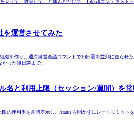
ーンショットを見せて「対策して」と頼んだだけで、150k超コンテキス
に会社を運営させてみた
てた会社型組織を作り、週次経営会議コマンドで10部署を並列に走
なかった後日談まで。
ンにモデル名と利用上限（セッション/週間）を
ン上限・週間上限の使用率を常時表示し、/status を開かずにレートリ