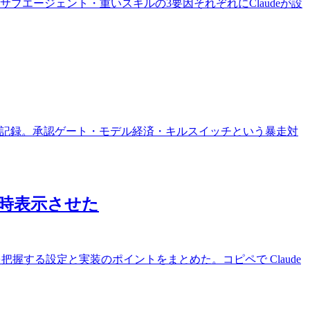
ト・サブエージェント・重いスキルの3要因それぞれにClaudeが設
らせた記録。承認ゲート・モデル経済・キルスイッチという暴走対
常時表示させた
ミットを把握する設定と実装のポイントをまとめた。コピペで Claude