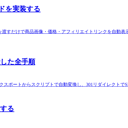
品カードを実装する
dk を使って、ASIN を渡すだけで商品画像・価格・アフィリエイトリンクを自動表示する
に移行した全手順
DXに移行。WXRエクスポートからスクリプトで自動変換し、301リダイレ
成する