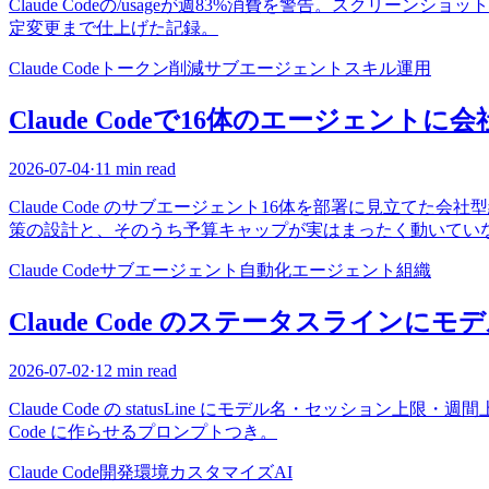
Claude Codeの/usageが週83%消費を警告。スクリ
定変更まで仕上げた記録。
Claude Code
トークン削減
サブエージェント
スキル
運用
Claude Codeで16体のエージェント
2026-07-04
·
11 min read
Claude Code のサブエージェント16体を部署に見立
策の設計と、そのうち予算キャップが実はまったく動いてい
Claude Code
サブエージェント
自動化
エージェント組織
Claude Code のステータスライ
2026-07-02
·
12 min read
Claude Code の statusLine にモデル名・セッショ
Code に作らせるプロンプトつき。
Claude Code
開発環境
カスタマイズ
AI