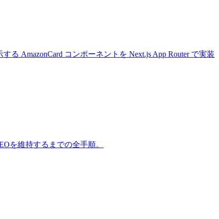
 AmazonCard コンポーネントを Next.js App Router で実装
クトでSEOを維持するまでの全手順。