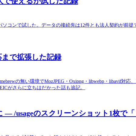
を個人で使えるか試した記録
個人のパソコンで試した。データの接続先は12件とも法人契約が
D対応まで拡張した記録
ebrewの無い環境でMozJPEG・Oxipng・libwebp・liba
のHEICがさらに立ちはだかった話も追記。
3%に — /usageのスクリーンショット