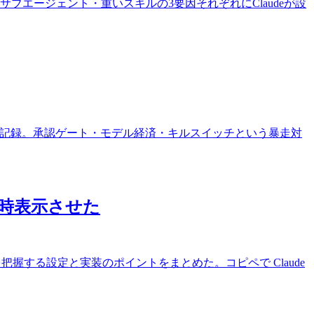
ト・サブエージェント・重いスキルの3要因それぞれにClaudeが設
らせた記録。承認ゲート・モデル経済・キルスイッチという暴走対
常時表示させた
ミットを把握する設定と実装のポイントをまとめた。コピペで Claude