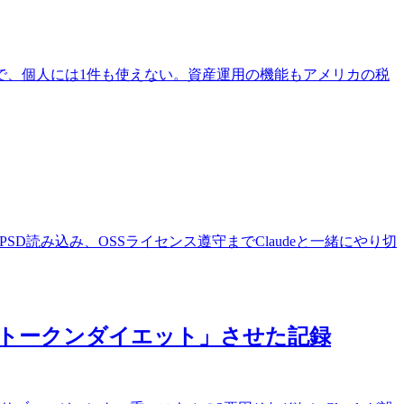
前提で、個人には1件も使えない。資産運用の機能もアメリカの税
vif対応、PSD読み込み、OSSライセンス遵守までClaudeと一緒にやり切
1枚で「トークンダイエット」させた記録