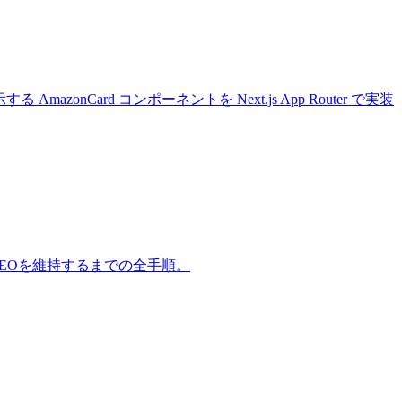
 AmazonCard コンポーネントを Next.js App Router で実装
クトでSEOを維持するまでの全手順。