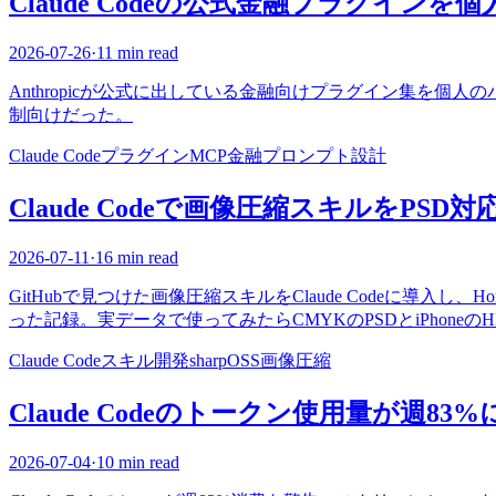
Claude Codeの公式金融プラグイン
2026-07-26
·
11 min read
Anthropicが公式に出している金融向けプラグイン集を
制向けだった。
Claude Code
プラグイン
MCP
金融
プロンプト設計
Claude Codeで画像圧縮スキルをPS
2026-07-11
·
16 min read
GitHubで見つけた画像圧縮スキルをClaude Codeに導入し、Hom
った記録。実データで使ってみたらCMYKのPSDとiPhone
Claude Code
スキル開発
sharp
OSS
画像圧縮
Claude Codeのトークン使用量が週8
2026-07-04
·
10 min read