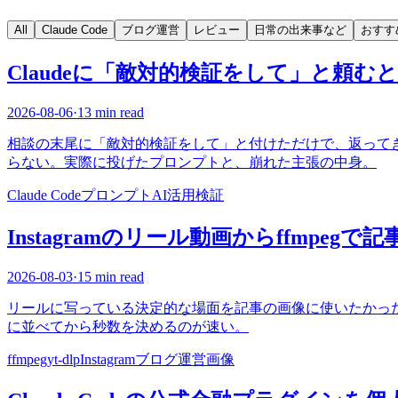
All
Claude Code
ブログ運営
レビュー
日常の出来事など
おすす
Claudeに「敵対的検証をして」と頼む
2026-08-06
·
13 min read
相談の末尾に「敵対的検証をして」と付けただけで、返って
らない。実際に投げたプロンプトと、崩れた主張の中身。
Claude Code
プロンプト
AI活用
検証
Instagramのリール動画からffmpeg
2026-08-03
·
15 min read
リールに写っている決定的な場面を記事の画像に使いたかった。公
に並べてから秒数を決めるのが速い。
ffmpeg
yt-dlp
Instagram
ブログ運営
画像