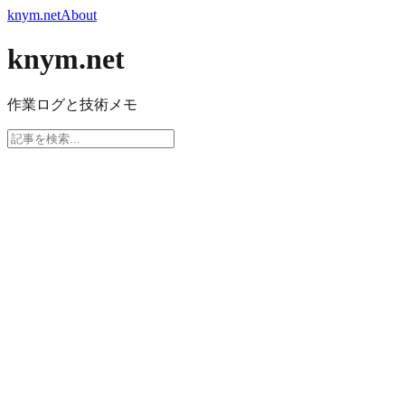
knym.net
About
knym.net
作業ログと技術メモ