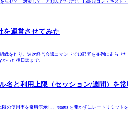
ーンショットを見せて「対策して」と頼んだだけで、150k超コンテキス
に会社を運営させてみた
てた会社型組織を作り、週次経営会議コマンドで10部署を並列に走
なかった後日談まで。
ンにモデル名と利用上限（セッション/週間）を
ン上限・週間上限の使用率を常時表示し、/status を開かずにレートリ