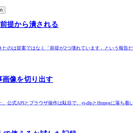
め
と前提から潰される
きたのは提案ではなく「前提が2つ壊れています」という報告
で記事画像を切り出す
式APIとブラウザ操作は駄目で、yt-dlpとffmpegに落