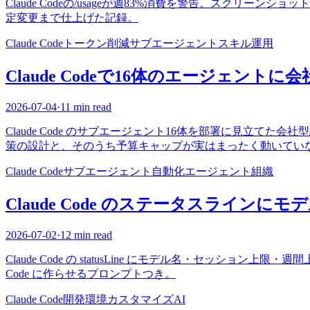
Claude Codeの/usageが週83%消費を警告。スクリ
定変更まで仕上げた記録。
Claude Code
トークン削減
サブエージェント
スキル
運用
Claude Codeで16体のエージェント
2026-07-04
·
11 min read
Claude Code のサブエージェント16体を部署に見立
策の設計と、そのうち予算キャップが実はまったく動いてい
Claude Code
サブエージェント
自動化
エージェント組織
Claude Code のステータスライ
2026-07-02
·
12 min read
Claude Code の statusLine にモデル名・セッショ
Code に作らせるプロンプトつき。
Claude Code
開発環境
カスタマイズ
AI