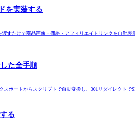
品カードを実装する
dk を使って、ASIN を渡すだけで商品画像・価格・アフィリエイトリンクを自動表示する
に移行した全手順
DXに移行。WXRエクスポートからスクリプトで自動変換し、301リダイレ
成する